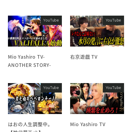
YouTube
YouTube
Mio Yashiro TV-
右京遊戯 TV
ANOTHER STORY-
YouTube
YouTube
はおの人生調整中。
Mio Yashiro TV